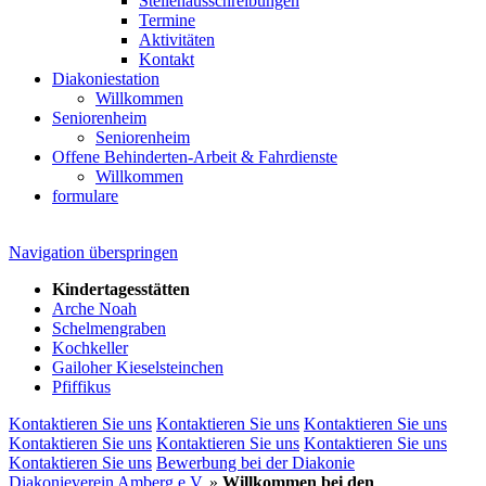
Stellenausschreibungen
Termine
Aktivitäten
Kontakt
Diakoniestation
Willkommen
Seniorenheim
Seniorenheim
Offene Behinderten-Arbeit & Fahrdienste
Willkommen
formulare
Navigation überspringen
Kindertagesstätten
Arche Noah
Schelmengraben
Kochkeller
Gailoher Kieselsteinchen
Pfiffikus
Kontaktieren Sie uns
Kontaktieren Sie uns
Kontaktieren Sie uns
Kontaktieren Sie uns
Kontaktieren Sie uns
Kontaktieren Sie uns
Kontaktieren Sie uns
Bewerbung bei der Diakonie
Diakonieverein Amberg e.V.
»
Willkommen bei den