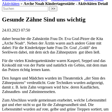
Aktivitäten
»
Arche Noah Kindertagesstätte - Aktivitäten Detail
>>
Gesunde Zähne Sind uns wichtig
24.03.2023 07:50
daher besuchte die Zahnärztin Frau Dr. Eva Graf-Pirzer die Kita
„Arche Noah“. Neben der Ärztin waren auch andere Gäste mit
dabei: Für die Kinderkrippe hatte Frau Dr. Graf „Goldi“ den
Seelöwen dabei, mit dem sich das Zähneputzen gut üben ließ.
Für die vielen Kindergartenkinder waren Kasperl, Seppel und das
Krokodil mit von der Partie und natürlich ein Gebiss, mit dem man
das Putzen richtig lernen kann.
Den Jungen und Mädchen wurden im Theaterstück „der Sinn des
Zähneputzens“ verdeutlicht. Gute Techniken wurden aufgezeigt,
damit z. B. kein Zahn vergessen wird bzw. deren Kauflächen,
Zahnaußen- und Zahninnenseiten.
Zum Abschluss wurde gemeinsam erarbeitet, welche Lebensmittel
gut und eher nicht so gut für die Zahngesundheit sind. Die
Lebensmittel wurden auf rote, gelbe und grüne Treppen sortiert, um