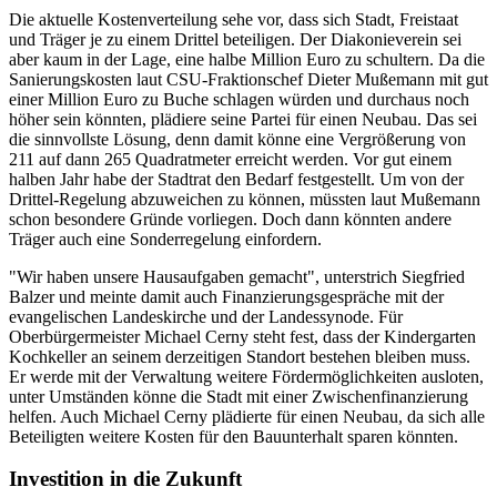
Die aktuelle Kostenverteilung sehe vor, dass sich Stadt, Freistaat
und Träger je zu einem Drittel beteiligen. Der Diakonieverein sei
aber kaum in der Lage, eine halbe Million Euro zu schultern. Da die
Sanierungskosten laut CSU-Fraktionschef Dieter Mußemann mit gut
einer Million Euro zu Buche schlagen würden und durchaus noch
höher sein könnten, plädiere seine Partei für einen Neubau. Das sei
die sinnvollste Lösung, denn damit könne eine Vergrößerung von
211 auf dann 265 Quadratmeter erreicht werden. Vor gut einem
halben Jahr habe der Stadtrat den Bedarf festgestellt. Um von der
Drittel-Regelung abzuweichen zu können, müssten laut Mußemann
schon besondere Gründe vorliegen. Doch dann könnten andere
Träger auch eine Sonderregelung einfordern.
"Wir haben unsere Hausaufgaben gemacht", unterstrich Siegfried
Balzer und meinte damit auch Finanzierungsgespräche mit der
evangelischen Landeskirche und der Landessynode. Für
Oberbürgermeister Michael Cerny steht fest, dass der Kindergarten
Kochkeller an seinem derzeitigen Standort bestehen bleiben muss.
Er werde mit der Verwaltung weitere Fördermöglichkeiten ausloten,
unter Umständen könne die Stadt mit einer Zwischenfinanzierung
helfen. Auch Michael Cerny plädierte für einen Neubau, da sich alle
Beteiligten weitere Kosten für den Bauunterhalt sparen könnten.
Investition in die Zukunft