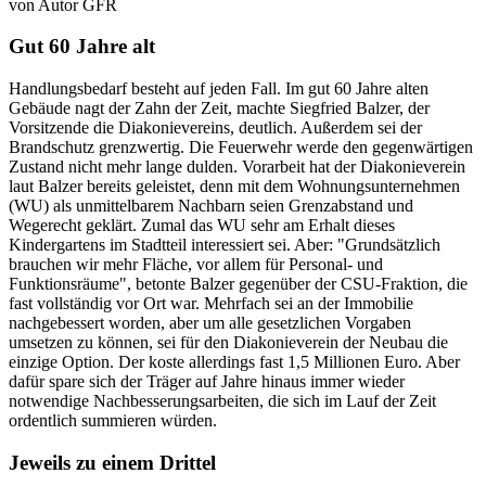
von Autor GFR
Gut 60 Jahre alt
Handlungsbedarf besteht auf jeden Fall. Im gut 60 Jahre alten
Gebäude nagt der Zahn der Zeit, machte Siegfried Balzer, der
Vorsitzende die Diakonievereins, deutlich. Außerdem sei der
Brandschutz grenzwertig. Die Feuerwehr werde den gegenwärtigen
Zustand nicht mehr lange dulden. Vorarbeit hat der Diakonieverein
laut Balzer bereits geleistet, denn mit dem Wohnungsunternehmen
(WU) als unmittelbarem Nachbarn seien Grenzabstand und
Wegerecht geklärt. Zumal das WU sehr am Erhalt dieses
Kindergartens im Stadtteil interessiert sei. Aber: "Grundsätzlich
brauchen wir mehr Fläche, vor allem für Personal- und
Funktionsräume", betonte Balzer gegenüber der CSU-Fraktion, die
fast vollständig vor Ort war. Mehrfach sei an der Immobilie
nachgebessert worden, aber um alle gesetzlichen Vorgaben
umsetzen zu können, sei für den Diakonieverein der Neubau die
einzige Option. Der koste allerdings fast 1,5 Millionen Euro. Aber
dafür spare sich der Träger auf Jahre hinaus immer wieder
notwendige Nachbesserungsarbeiten, die sich im Lauf der Zeit
ordentlich summieren würden.
Jeweils zu einem Drittel